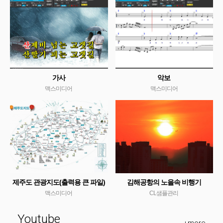
가사
악보
맥스미디어
맥스미디어
제주도 관광지도(출력용 큰 파일)
김해공항의 노을속 비행기
맥스미디어
CL샘플관리
Youtube