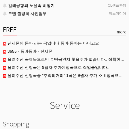
김해공항의 노을속 비행기
CL샘플관리
모델 촬영회 사진첨부
맥스미디어
FREE
+ more
진시몬의 둠바 라는 곡입니다 둠바 둠바는 아니고요
3655 - 둠바둠바 - 진시몬
올려주신 곡제목으로만 ㅇ떤곡인지 찾을수가 없습니다.. 정확한 제목과 가수명 부탁드립니다..
올려주신 신청곡은 9월차 추가예정곡으로 작업중입니다..
올려주신 신청곡중 "추억의거리" 1곡은 9월차 추가 ㅇㅖ정곡으로 작업중입니다..
Service
Shopping