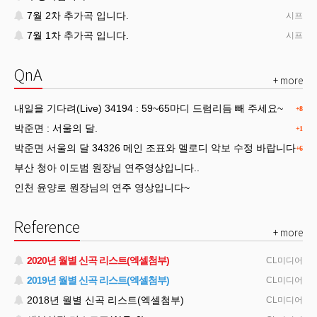
7월 2차 추가곡 입니다.
시프
7월 1차 추가곡 입니다.
시프
QnA
+ more
내일을 기다려(Live) 34194 : 59~65마디 드럼리듬 빼 주세요~
+8
박준면 : 서울의 달.
+1
박준면 서울의 달 34326 메인 조표와 멜로디 악보 수정 바랍니다
+6
부산 청아 이도범 원장님 연주영상입니다..
인천 윤양로 원장님의 연주 영상입니다~
Reference
+ more
2020년 월별 신곡 리스트(엑셀첨부)
CL미디어
2019년 월별 신곡 리스트(엑셀첨부)
CL미디어
2018년 월별 신곡 리스트(엑셀첨부)
CL미디어