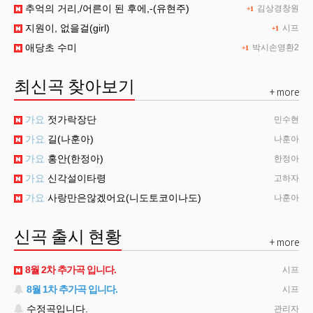
추억의 거리,/어른이 된 후에,-(유현주)
김상경창원
+1
지원이, 없을걸(girl)
시프
+1
애당초 수미
박시손영환2
+1
최신곡 찾아보기
+ more
가요
젓가락장단
민수현
가요
길(나훈아)
나훈아
가요
홍안(한정아)
한정아
가요
신각설이타령
고하자
가요
사랑만은않겠어요(니도토코이나도)
나훈아
신곡 출시 현황
+ more
8월 2차 추가곡 입니다.
시프
8월 1차 추가곡 입니다.
시프
수정곡입니다.
관리자