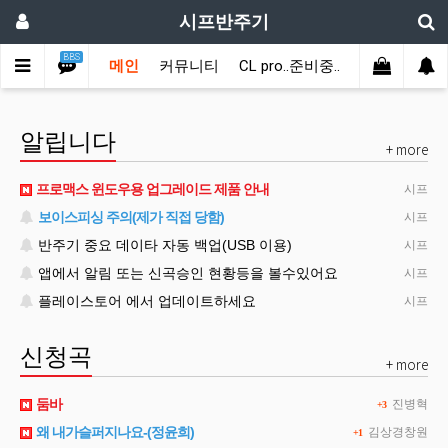
시프반주기
BBS
메인
커뮤니티
CL pro..준비중..
자료실
신
PROFESSIONAL - C L 반주기.
알립니다
+ more
프로맥스 윈도우용 업그레이드 제품 안내
시프
보이스피싱 주의(제가 직접 당함)
시프
반주기 중요 데이타 자동 백업(USB 이용)
시프
앱에서 알림 또는 신곡승인 현황등을 볼수있어요
시프
플레이스토어 에서 업데이트하세요
시프
신청곡
+ more
둠바
진병혁
+3
왜 내가슬퍼지나요-(정윤희)
김상경창원
+1