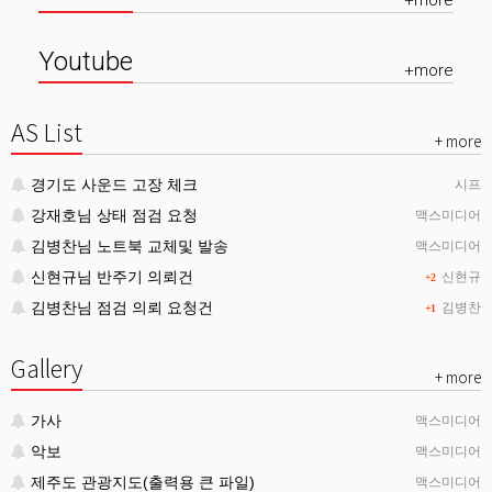
+more
Youtube
+more
AS List
+ more
경기도 사운드 고장 체크
시프
강재호님 상태 점검 요청
맥스미디어
김병찬님 노트북 교체및 발송
맥스미디어
신현규님 반주기 의뢰건
신현규
+2
김병찬님 점검 의뢰 요청건
김병찬
+1
Gallery
+ more
가사
맥스미디어
악보
맥스미디어
제주도 관광지도(출력용 큰 파일)
맥스미디어