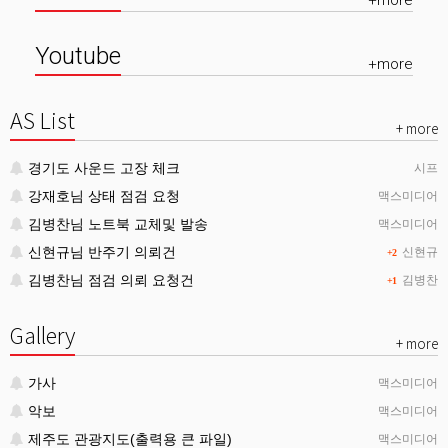
+more
Youtube
+more
AS List
+ more
경기도 사운드 고장 체크
시프
강재호님 상태 점검 요청
맥스미디어
김병찬님 노트북 교체및 발송
맥스미디어
신현규님 반주기 의뢰건
신현규
+2
김병찬님 점검 의뢰 요청건
김병찬
+1
Gallery
+ more
가사
맥스미디어
악보
맥스미디어
제주도 관광지도(출력용 큰 파일)
맥스미디어