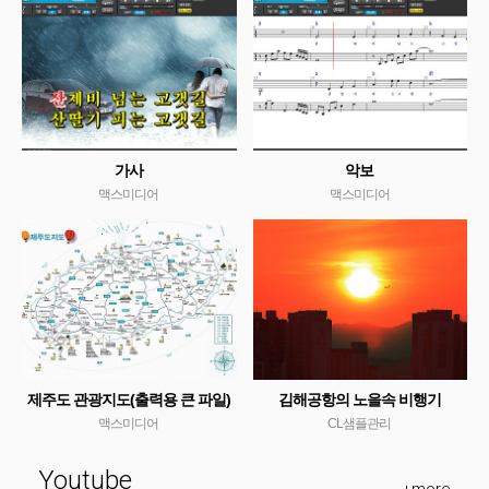
가사
악보
맥스미디어
맥스미디어
제주도 관광지도(출력용 큰 파일)
김해공항의 노을속 비행기
맥스미디어
CL샘플관리
Youtube