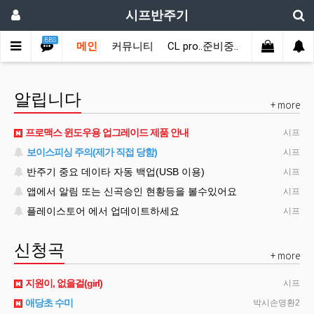
시프반주기
BBS
메인
커뮤니티
CL pro..준비중..
자료실
신
PROFESSIONAL - C L 반주기.
알립니다
+ more
프로맥스 윈도우용 업그레이드 제품 안내
시프
보이스피싱 주의(제가 직접 당함)
시프
반주기 중요 데이타 자동 백업(USB 이용)
시프
앱에서 알림 또는 신곡승인 현황등을 볼수있어요
시프
플레이스토어 에서 업데이트하세요
시프
신청곡
+ more
지원이, 없을걸(girl)
시프
애당초 수미
박시손영환2