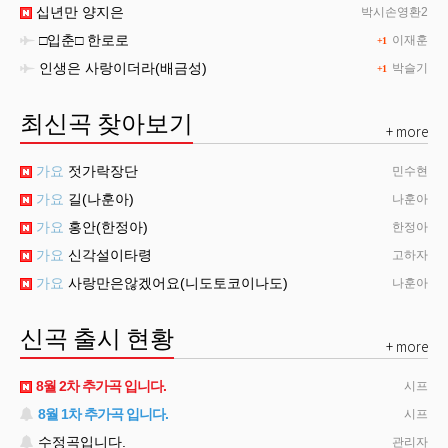
십년만 양지은
박시손영환2
□입춘□ 한로로
이재훈
+1
인생은 사랑이더라(배금성)
박슬기
+1
최신곡 찾아보기
+ more
가요
젓가락장단
민수현
가요
길(나훈아)
나훈아
가요
홍안(한정아)
한정아
가요
신각설이타령
고하자
가요
사랑만은않겠어요(니도토코이나도)
나훈아
신곡 출시 현황
+ more
8월 2차 추가곡 입니다.
시프
8월 1차 추가곡 입니다.
시프
수정곡입니다.
관리자