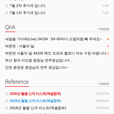
7월 2차 추가곡 입니다.
시프
7월 1차 추가곡 입니다.
시프
QnA
+ more
내일을 기다려(Live) 34194 : 59~65마디 드럼리듬 빼 주세요~
+8
박준면 : 서울의 달.
+1
박준면 서울의 달 34326 메인 조표와 멜로디 악보 수정 바랍니다
+6
부산 청아 이도범 원장님 연주영상입니다..
인천 윤양로 원장님의 연주 영상입니다~
Reference
+ more
2020년 월별 신곡 리스트(엑셀첨부)
CL미디어
2019년 월별 신곡 리스트(엑셀첨부)
CL미디어
2018년 월별 신곡 리스트(엑셀첨부)
CL미디어