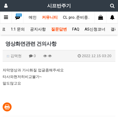
시프반주기
BBS
메인
커뮤니티
CL pro..준비중..
자료실
신
완료
1:1 문의
공지사항
질문답변
FAQ
AS신청코너
갤
영상화면관련 건의사항
김택현
0
2022.12.15 03:20
자막영상과 가사화질 업글좀해주세요
타사와현저히비교불가~
말도많고요