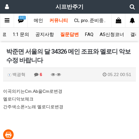
시프반주기
BBS
메인
커뮤니티
CL pro..준비중..
자료실
신
완료
1:1 문의
공지사항
질문답변
FAQ
AS신청코너
갤
박준면 서울의 달 34326 메인 조표와 멜로디 악보
수정 바랍니다
백광혁
6
05.22 00:51
이곡의키는Cm.Ab을Cm로변경
멜로디악보체크
간주색소폰>노래 멜로디로변경