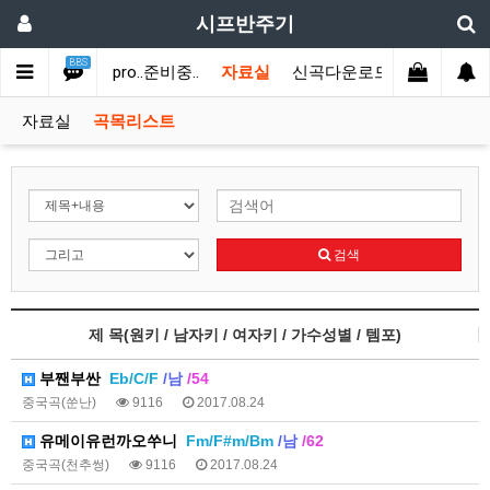
시프반주기
BBS
커뮤니티
CL pro..준비중..
자료실
신곡다운로드
새찬송가
자료실
곡목리스트
검색
제 목(원키 / 남자키 / 여자키 / 가수성별 / 템포)
부짼부싼
Eb/C/F
/남
/54
중국곡(쑨난)
9116
2017.08.24
유메이유런까오쑤니
Fm/F#m/Bm
/남
/62
중국곡(천추썽)
9116
2017.08.24