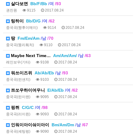
살다보면
Bb/F/Bb
/여
/93
권진원
9115
2017.08.24
팅하이
Bb/D/G
/여
/62
중국곡(짱후이메이)
9114
2017.08.24
땅
Fm/Em/Am
/남
/70
중국곡(뚱리훠처)
9110
2017.08.24
Maybe Next Time…
Am/Am/Am/
/남
/63
레인보우(기타)
9108
2017.08.24
워쓰이즈위
Ab/Ab/Eb
/남
/93
중국곡(런샌치)
9103
2017.08.24
쯔쏘우하이여우니
E/Ab/Eb
/여
/62
중국곡(린이랜)
9095
2017.08.24
핑쮜
C/G/C
/여
/98
중국곡(리이쥔)
9093
2017.08.24
인워이아이숴이아이
Bm/Am/Dm
/남
/67
중국곡(셰팅펑)
9090
2017.08.24